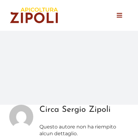
Salta
al
contenuto
Toggle
Naviga
Home
Chi Siamo
Mieli
Premi e Riconoscimenti
News
Circa Sergio Zipoli
Rivenditori
Questo autore non ha riempito
Contatti
alcun dettaglio.