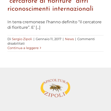
“cercatore di fioriture” altri
riconoscimenti internazionali
In terra cremonese l’hanno definito “il cercatore
di fioriture”. E’ [...]
Di
Sergio Zipoli
|
Gennaio 11, 2017
|
News
|
Commenti
su
disabilitati
Apicoltura
Continua a leggere
Zipoli:
per
il
“cercatore
di
fioriture”
altri
riconoscimenti
internazionali